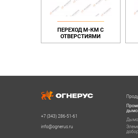
ПЕРЕХОД М-КМ С
ОТВЕРСТИЯМИ
Проду
Пром
дымо
+7 (343)
286-51-61
Дымо
info@ognerus.ru
Элем
добо