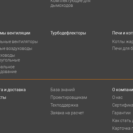
Комплектующие для
дымоходов
емы вентиляции
Турбодефлекторы
Печи и ко
льные вентиляторы
Котлы жа
лые воздуховоды
Печи для 
уховоды
оугольные
ральное
удование
а и доставка
База знаний
О компан
кты
Проектировщикам
О нас
Техподдержка
Сертифик
Заявка на расчет
Гарантии
Как стать
Карточка 