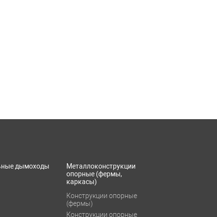
ьные дымоходы
Металлоконструкции
опорные (фермы,
каркасы)
Конструкции опорные
(фермы)
Конструкции опорные