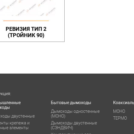
РЕВИЗИЯ ТИП 2
(ТРОЙНИК 90)
кция:
ышленные
Бытовые дымоходы
Коаксиал
ходы
Дымоходы одностенные
МОНО
ходы двустенные
(МОНО)
ТЕРМО
енты крепежа и
Дымоходы двустенные
рные элементы
(СЭНДВИЧ)