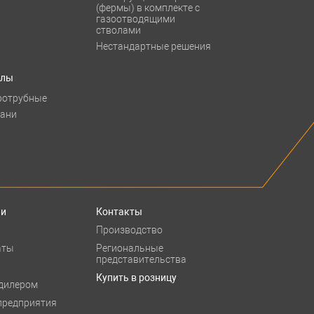
(фермы) в комплекте с
газоотводящими
стволами
Нестандартные решения
тлы
ротрубные
бани
ии
Контакты
Производство
аты
Региональные
представительства
Купить в розницу
 дилером
предприятия