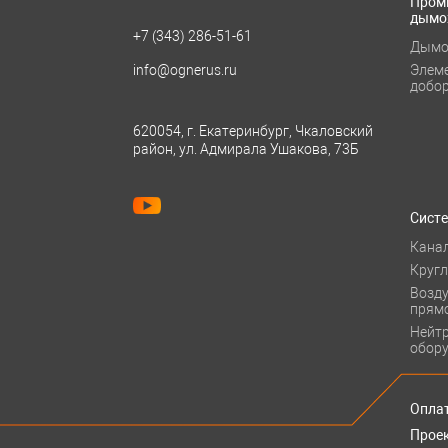
Пром
дымо
+7 (343)
286-51-61
Дымо
info@ognerus.ru
Элем
добо
620054, г. Екатеринбург, Чкаловский
район, ул. Адмирала Ушакова, 73Б
Сист
Кана
Круг
Возд
прям
Нейт
обор
Оплат
Прое