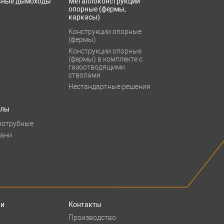
ьные дымоходы
Металлоконструкции
опорные (фермы,
каркасы)
Конструкции опорные
(фермы)
Конструкции опорные
(фермы) в комплекте с
газоотводящими
стволами
Нестандартные решения
тлы
ротрубные
бани
ии
Контакты
Производство