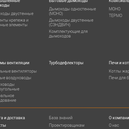
ышленные
Бытовые дымоходы
Коаксиал
ходы
Дымоходы одностенные
МОНО
ходы двустенные
(МОНО)
ТЕРМО
енты крепежа и
Дымоходы двустенные
рные элементы
(СЭНДВИЧ)
Комплектующие для
дымоходов
емы вентиляции
Турбодефлекторы
Печи и ко
льные вентиляторы
Котлы жа
лые воздуховоды
Печи для 
уховоды
оугольные
ральное
удование
а и доставка
База знаний
О компан
кты
Проектировщикам
О нас