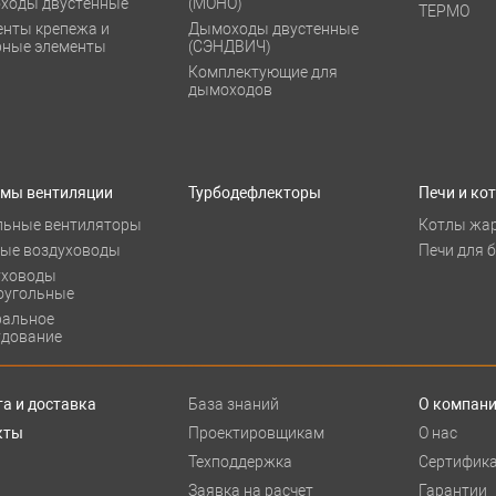
ходы двустенные
(МОНО)
ТЕРМО
енты крепежа и
Дымоходы двустенные
рные элементы
(СЭНДВИЧ)
Комплектующие для
дымоходов
емы вентиляции
Турбодефлекторы
Печи и ко
льные вентиляторы
Котлы жа
лые воздуховоды
Печи для 
уховоды
оугольные
ральное
удование
а и доставка
База знаний
О компан
кты
Проектировщикам
О нас
Техподдержка
Сертифик
Заявка на расчет
Гарантии