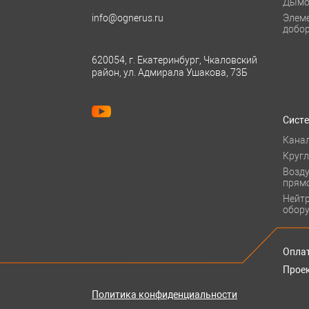
Дымо
info@ognerus.ru
Элем
добо
620054, г. Екатеринбург, Чкаловский
район, ул. Адмирала Ушакова, 73Б
Сист
Кана
Круг
Возд
прям
Нейт
обор
Оплат
Прое
Политика конфиденциальности