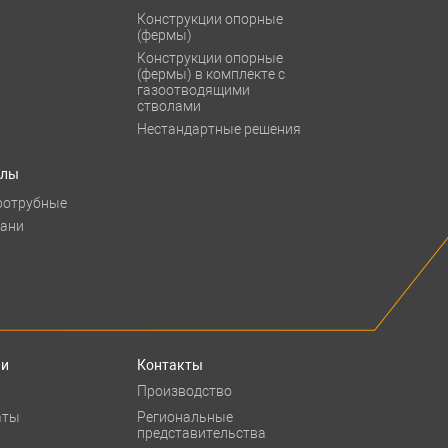
Конструкции опорные
(фермы)
Конструкции опорные
(фермы) в комплекте с
газоотводящими
стволами
Нестандартные решения
тлы
ротрубные
бани
ии
Контакты
Производство
аты
Региональные
представительства