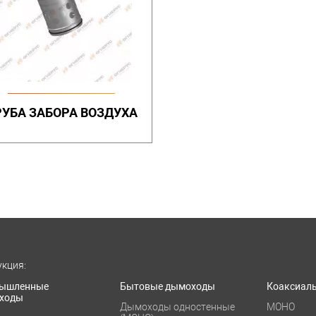
РУБА ЗАБОРА ВОЗДУХА
кция:
ышленные
Бытовые дымоходы
Коаксиал
ходы
Дымоходы одностенные
МОНО