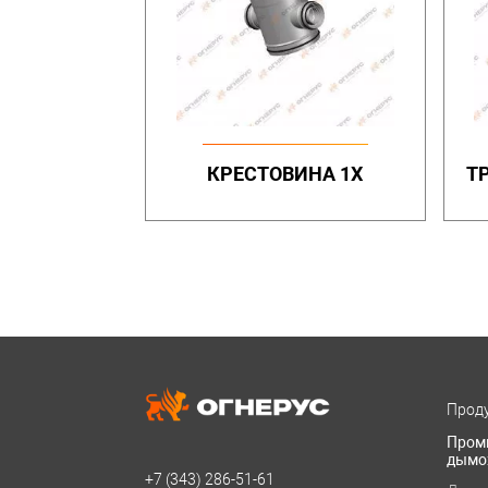
КРЕСТОВИНА 1Х
Т
Проду
Пром
дымо
+7 (343)
286-51-61