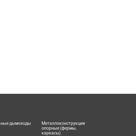
ьные дымоходы
Металлоконструкции
опорные (фермы,
каркасы)