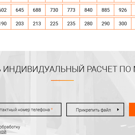
602
645
688
730
773
840
885
926
190
203
213
225
235
280
290
300
 ИНДИВИДУАЛЬНЫЙ РАСЧЕТ ПО
тактный номер телефона
*
Прикрепить файл
 обработку
кой