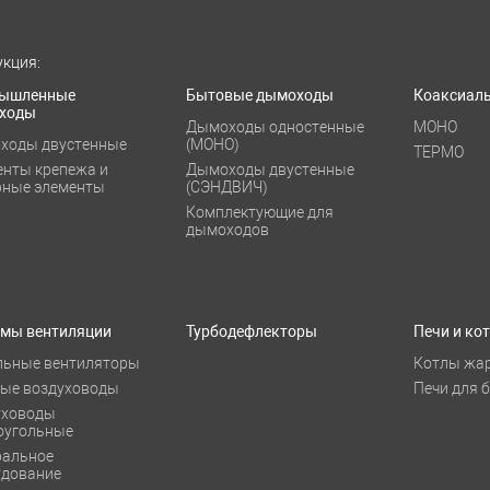
кция:
ышленные
Бытовые дымоходы
Коаксиал
ходы
Дымоходы одностенные
МОНО
ходы двустенные
(МОНО)
ТЕРМО
енты крепежа и
Дымоходы двустенные
рные элементы
(СЭНДВИЧ)
Комплектующие для
дымоходов
емы вентиляции
Турбодефлекторы
Печи и ко
льные вентиляторы
Котлы жа
лые воздуховоды
Печи для 
уховоды
оугольные
ральное
удование