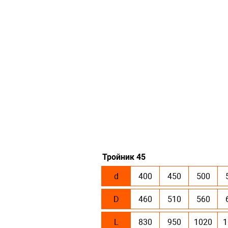
Тройник 45
d
400
450
500
D
460
510
560
L
830
950
1020
1