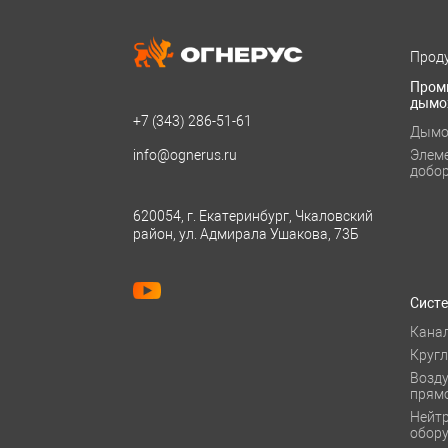
Проду
Пром
дымо
+7 (343)
286-51-61
Дымо
info@ognerus.ru
Элем
добо
620054, г. Екатеринбург, Чкаловский
район, ул. Адмирала Ушакова, 73Б
Сист
Кана
Круг
Возд
прям
Нейт
обор