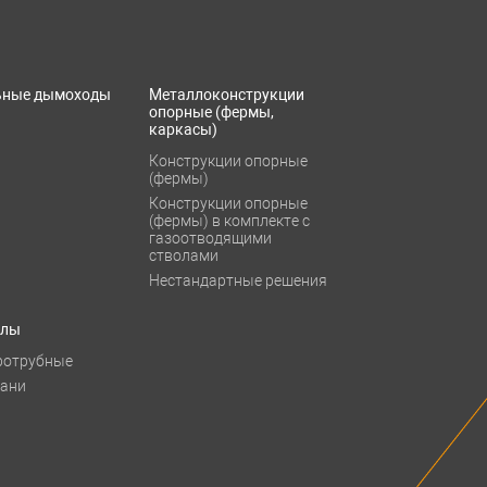
ьные дымоходы
Металлоконструкции
опорные (фермы,
каркасы)
Конструкции опорные
(фермы)
Конструкции опорные
(фермы) в комплекте с
газоотводящими
стволами
Нестандартные решения
тлы
ротрубные
бани