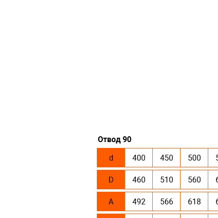
Отвод 90
d
400
450
500
D
460
510
560
А
492
566
618