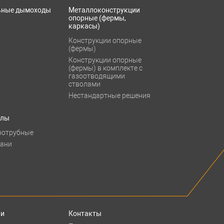
ьные дымоходы
Металлоконструкции
опорные (фермы,
каркасы)
Конструкции опорные
(фермы)
Конструкции опорные
(фермы) в комплекте с
газоотводящими
стволами
Нестандартные решения
тлы
ротрубные
бани
ии
Контакты