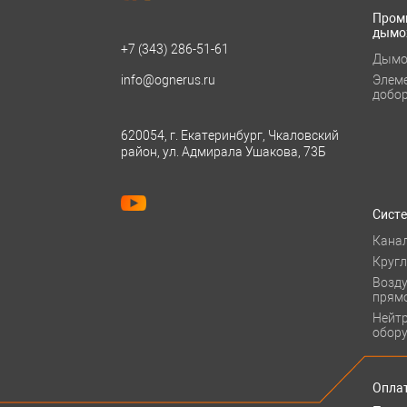
Пром
дымо
+7 (343)
286-51-61
Дымо
info@ognerus.ru
Элем
добо
620054, г. Екатеринбург, Чкаловский
район, ул. Адмирала Ушакова, 73Б
Сист
Кана
Круг
Возд
прям
Нейт
обор
Оплат