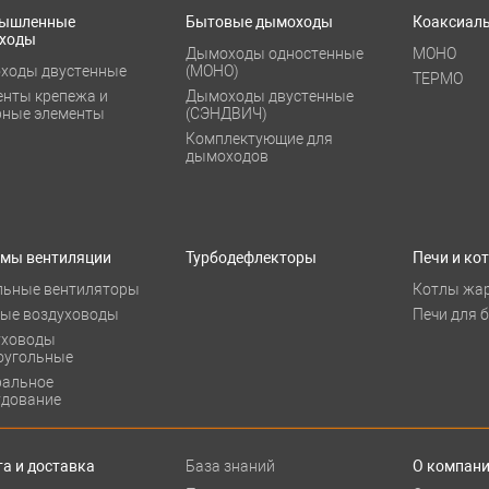
ышленные
Бытовые дымоходы
Коаксиал
ходы
Дымоходы одностенные
МОНО
ходы двустенные
(МОНО)
ТЕРМО
енты крепежа и
Дымоходы двустенные
рные элементы
(СЭНДВИЧ)
Комплектующие для
дымоходов
емы вентиляции
Турбодефлекторы
Печи и ко
льные вентиляторы
Котлы жа
лые воздуховоды
Печи для 
уховоды
оугольные
ральное
удование
а и доставка
База знаний
О компан