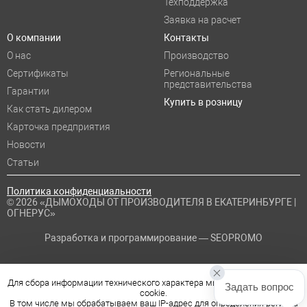
Техподдержка
Заявка на расчет
О компании
Контакты
О нас
Производство
Сертификаты
Региональные
представительства
Гарантии
Купить в розницу
Как стать дилером
Карточка предприятия
Новости
Статьи
Политика конфиденциальности
© 2026 «ДЫМОХОДЫ ОТ ПРОИЗВОДИТЕЛЯ В ЕКАТЕРИНБУРГЕ |
ОГНЕРУС»
Разработка и программирование —
SEOPROMO
Для сбора информации технического характера мы используем файлы
Задать вопрос
cookie.
В том числе мы обрабатываем ваш IP-адрес для определения региона