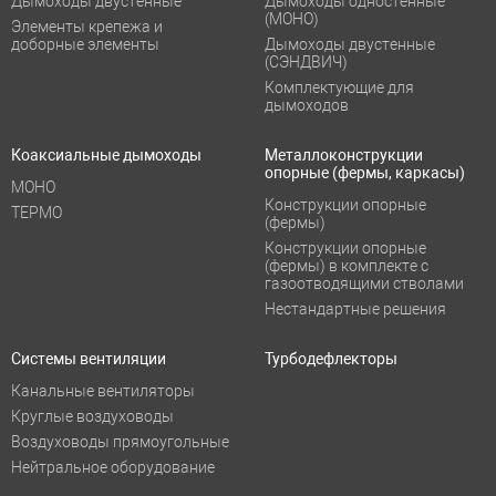
Дымоходы двустенные
Дымоходы одностенные
(МОНО)
Элементы крепежа и
доборные элементы
Дымоходы двустенные
(СЭНДВИЧ)
Комплектующие для
дымоходов
Коаксиальные дымоходы
Металлоконструкции
опорные (фермы, каркасы)
МОНО
Конструкции опорные
ТЕРМО
(фермы)
Конструкции опорные
(фермы) в комплекте с
газоотводящими стволами
Нестандартные решения
Системы вентиляции
Турбодефлекторы
Канальные вентиляторы
Круглые воздуховоды
Воздуховоды прямоугольные
Нейтральное оборудование