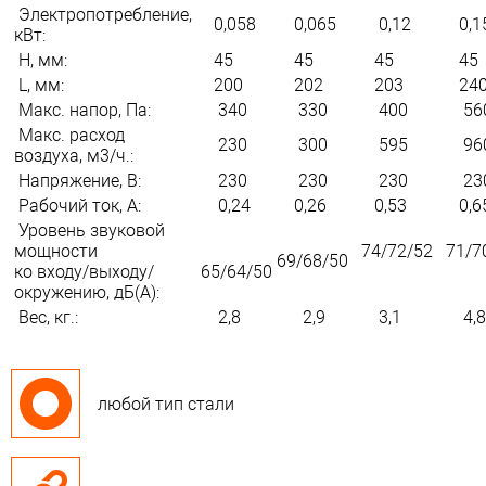
Электропотребление,
0,058
0,065
0,12
0,1
кВт:
H, мм:
45
45
45
45
L, мм:
200
202
203
24
Макс. напор, Па:
340
330
400
56
Макс. расход
230
300
595
96
воздуха, м3/ч.:
Напряжение, В:
230
230
230
23
Рабочий ток, А:
0,24
0,26
0,53
0,
Уровень звуковой
мощности
74/72/52
71/7
69/68/50
ко входу/выходу/
65/64/50
окружению, дБ(А):
Вес, кг.:
2,8
2,9
3,1
4,8
любой тип стали