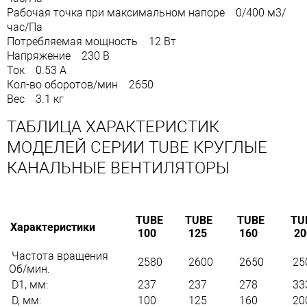
Рабочая точка при максимальном напоре 0/400 м3/
час/Па
Потребляемая мощность 12 Вт
Напряжение 230 B
Ток 0.53 А
Кол-во оборотов/мин 2650
Вес 3.1 кг
ТАБЛИЦА ХАРАКТЕРИСТИК
МОДЕЛЕЙ СЕРИИ TUBE КРУГЛЫЕ
КАНАЛЬНЫЕ ВЕНТИЛЯТОРЫ
TUBE
TUBE
TUBE
TU
Характеристики
100
125
160
2
Частота вращения
2580
2600
2650
25
Об/мин.
D1, мм:
237
237
278
33
D, мм:
100
125
160
20