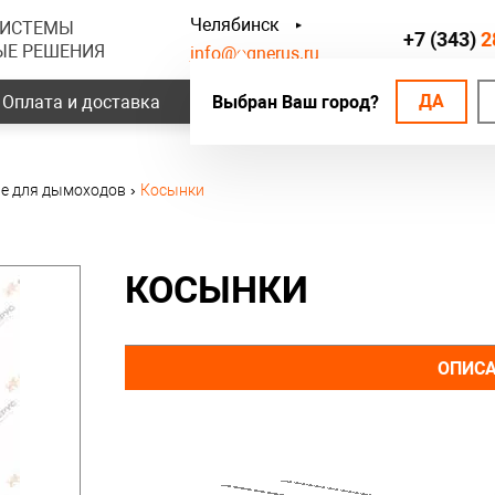
Челябинск
СИСТЕМЫ
+7 (343)
2
ЫЕ РЕШЕНИЯ
info@ognerus.ru
ДА
Оплата и доставка
Выбран Ваш город?
Наши объекты
Контак
е для дымоходов
›
Косынки
КОСЫНКИ
ОПИС