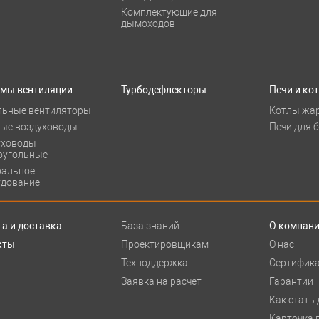
Комплектующие для
дымоходов
емы вентиляции
Турбодефлекторы
Печи и ко
льные вентиляторы
Котлы жа
лые воздуховоды
Печи для 
уховоды
оугольные
ральное
удование
а и доставка
База знаний
О компан
кты
Проектировщикам
О нас
Техподдержка
Сертифик
Заявка на расчет
Гарантии
Как стать
Карточка 