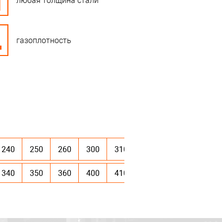
любая толщина стали
газоплотность
240
250
260
300
310
350
360
400
340
350
360
400
410
450
460
500