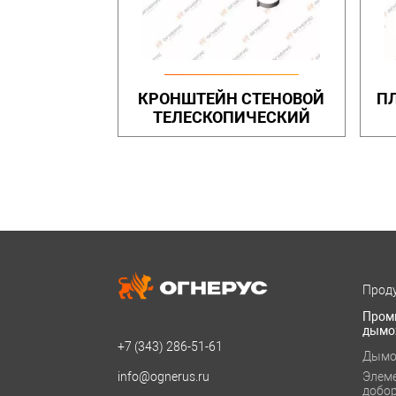
КРОНШТЕЙН СТЕНОВОЙ
П
ТЕЛЕСКОПИЧЕСКИЙ
Проду
Пром
дымо
+7 (343)
286-51-61
Дымо
info@ognerus.ru
Элем
добо