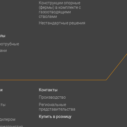
Конструкции опорные
(фермы) в комплекте с
газоотводящими
стволами
Нестандартные решения
тлы
ротрубные
бани
ии
Контакты
Производство
аты
Региональные
представительства
Купить в розницу
 дилером
предприятия