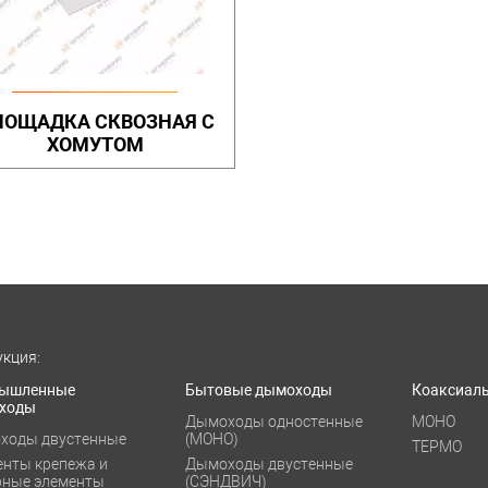
ЛОЩАДКА СКВОЗНАЯ С
ХОМУТОМ
кция:
ышленные
Бытовые дымоходы
Коаксиал
ходы
Дымоходы одностенные
МОНО
ходы двустенные
(МОНО)
ТЕРМО
енты крепежа и
Дымоходы двустенные
рные элементы
(СЭНДВИЧ)