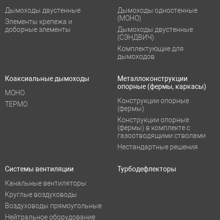
Дымоходы двустенные
Дымоходы одностенные
(МОНО)
Элементы крепежа и
доборные элементы
Дымоходы двустенные
(СЭНДВИЧ)
Комплектующие для
дымоходов
Коаксиальные дымоходы
Металлоконструкции
опорные (фермы, каркасы)
МОНО
Конструкции опорные
ТЕРМО
(фермы)
Конструкции опорные
(фермы) в комплекте с
газоотводящими стволами
Нестандартные решения
Системы вентиляции
Турбодефлекторы
Канальные вентиляторы
Круглые воздуховоды
Воздуховоды прямоугольные
Нейтральное оборудование