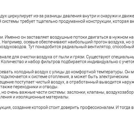
здух циркулирует из-за разницы давления внутри и снаружи и движ
й системы требует тщательно продуманной конструкции, которая в
ии. Именно он заставляет воздушные потоки двигаться в нужном н
 Например, осевые обеспечивают наибольший прогон воздуха, но о
оздуховодов. Тут понадобится радиальный вентилятор, способный
нале для очистки воздуха от пыли и грязи. Существуют специальн
 Количество и набор фильтров подбирается индивидуально с учето
гревать холодный воздух с улицы до комфортной температуры. Он 
одключается к системе отопления, а может быть электрическим.
ещение поступает чистый воздух, а отработанный выводится наруж
 также переходники и отводы.
но очень важные части системы: заслонки, клапаны, воздухозабор
пления и изоляционные материалы.
кция, создание которой стоит доверить профессионалам. И тогда в