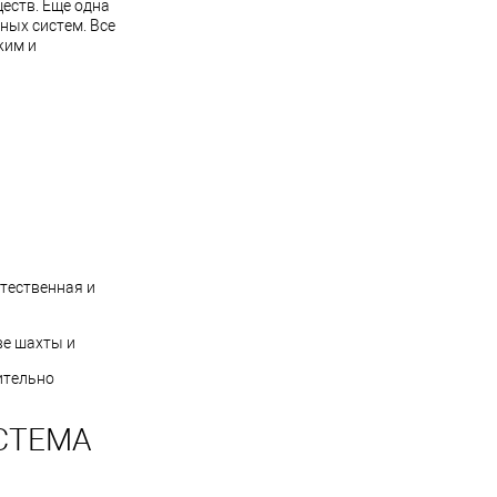
еств. Еще одна
ных систем. Все
жим и
стественная и
ве шахты и
ительно
СТЕМА