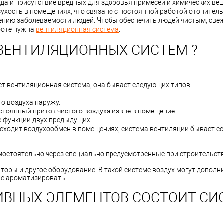
да и присутствие вредных для здоровья примесей и химических вещ
ухость в помещениях, что связано с постоянной работой отопитель
ению заболеваемости людей. Чтобы обеспечить людей чистым, све
боте нужна
вентиляционная система
.
ВЕНТИЛЯЦИОННЫХ СИСТЕМ ?
ет вентиляционная система, она бывает следующих типов:
о воздуха наружу.
остоянный приток чистого воздуха извне в помещение.
е функции двух предыдущих.
исходит воздухообмен в помещениях, система вентиляции бывает е
амостоятельно через специально предусмотренные при строительст
оры и другое оборудование. В такой системе воздух могут дополн
же ароматизировать.
ИВНЫХ ЭЛЕМЕНТОВ СОСТОИТ СИ