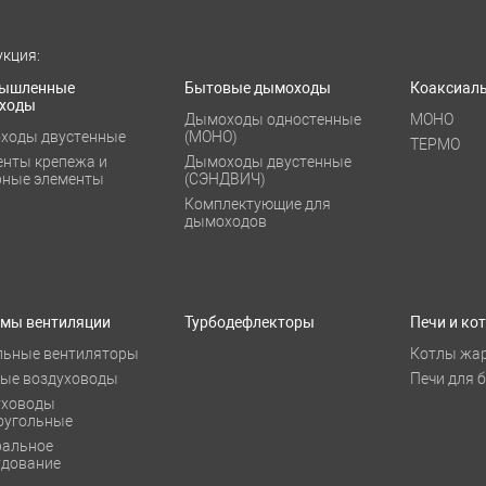
кция:
ышленные
Бытовые дымоходы
Коаксиал
ходы
Дымоходы одностенные
МОНО
ходы двустенные
(МОНО)
ТЕРМО
енты крепежа и
Дымоходы двустенные
рные элементы
(СЭНДВИЧ)
Комплектующие для
дымоходов
емы вентиляции
Турбодефлекторы
Печи и ко
льные вентиляторы
Котлы жа
лые воздуховоды
Печи для 
уховоды
оугольные
ральное
удование