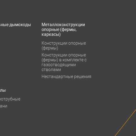
ьные дымоходы
Металлоконструкции
опорные (фермы,
каркасы)
Конструкции опорные
(фермы)
Конструкции опорные
(фермы) в комплекте с
газоотводящими
стволами
Нестандартные решения
тлы
ротрубные
бани