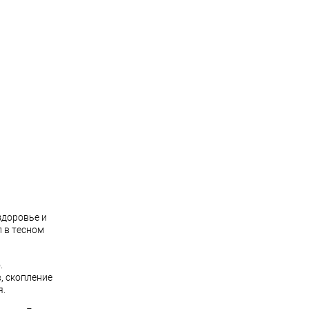
здоровье и
л в тесном
.
, скопление
я.