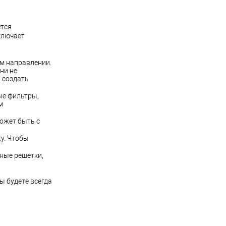
ется
ключает
ам направлении.
ни не
 создать
ые фильтры,
м
может быть с
у. Чтобы
ные решетки,
ы будете всегда