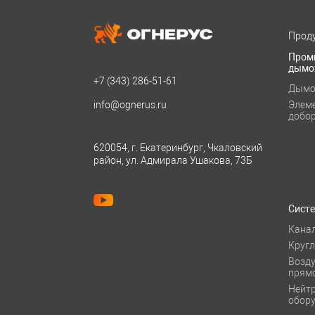
Проду
Пром
дымо
+7 (343)
286-51-61
Дымо
info@ognerus.ru
Элем
добо
620054, г. Екатеринбург, Чкаловский
район, ул. Адмирала Ушакова, 73Б
Сист
Кана
Круг
Возд
прям
Нейт
обор