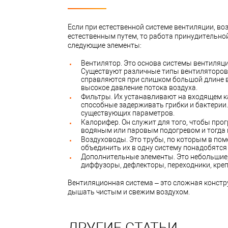
Если при естественной системе вентиляции, во
естественным путем, то работа принудительно
следующие элементы:
Вентилятор. Это основа системы вентиляц
Существуют различные типы вентиляторов.
справляются при слишком большой длине в
высокое давление потока воздуха.
Фильтры. Их устанавливают на входящем ка
способные задерживать грибки и бактерии.
существующих параметров.
Калорифер. Он служит для того, чтобы про
водяным или паровым подогревом и тогда п
Воздуховоды. Это трубы, по которым в пом
объединить их в одну систему понадобятся
Дополнительные элементы. Это небольшие, 
диффузоры, дефлекторы, переходники, кре
Вентиляционная система – это сложная констру
дышать чистым и свежим воздухом.
ДРУГИЕ СТАТЬИ