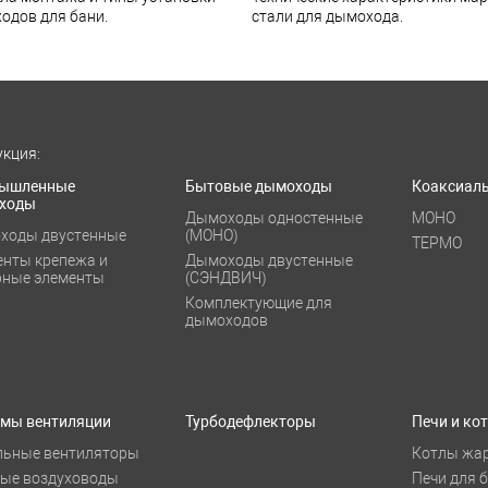
одов для бани.
стали для дымохода.
кция:
ышленные
Бытовые дымоходы
Коаксиал
ходы
Дымоходы одностенные
МОНО
ходы двустенные
(МОНО)
ТЕРМО
енты крепежа и
Дымоходы двустенные
рные элементы
(СЭНДВИЧ)
Комплектующие для
дымоходов
емы вентиляции
Турбодефлекторы
Печи и ко
льные вентиляторы
Котлы жа
лые воздуховоды
Печи для 