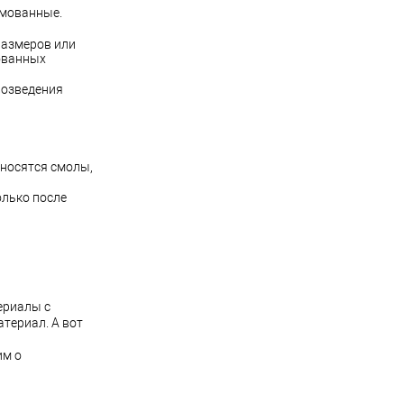
рмованные.
размеров или
ованных
возведения
тносятся смолы,
олько после
ериалы с
териал. А вот
им о