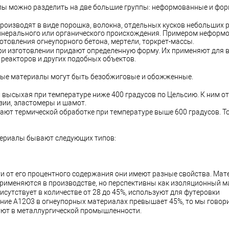
ы можно разделить на две большие группы: неформованные и фо
изводят в виде порошка, волокна, отдельных кусков небольших 
минерального или органического происхождения. Примером неформ
отовления огнеупорного бетона, мертели, торкрет-массы.
 изготовлении придают определенную форму. Их применяют для 
 реакторов и других подобных объектов.
ные материалы могут быть безобжиговые и обожженные.
 высыхая при температуре ниже 400 градусов по Цельсию. К ним о
зии, эластомеры и шамот.
т термической обработке при температуре выше 600 градусов. Т
ериалы бывают следующих типов:
ти от его процентного содержания они имеют разные свойства. Мат
именяются в производстве, но перспективны как изоляционный ма
сутствует в количестве от 28 до 45%, используют для футеровки
ание А12О3 в огнеупорных материалах превышает 45%, то мы говор
уют в металлургической промышленности.