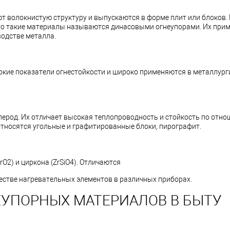
ют волокнистую структуру и выпускаются в форме плит или блоков.
то такие материалы называются динасовыми огнеупорами. Их при
водстве металла.
окие показатели огнестойкости и широко применяются в металлург
глерод. Их отличает высокая теплопроводность и стойкость по отн
относятся угольные и графитированные блоки, пирографит.
O2) и циркона (ZrSiO4). Отличаются
естве нагревательных элементов в различных приборах.
УПОРНЫХ МАТЕРИАЛОВ В БЫТУ