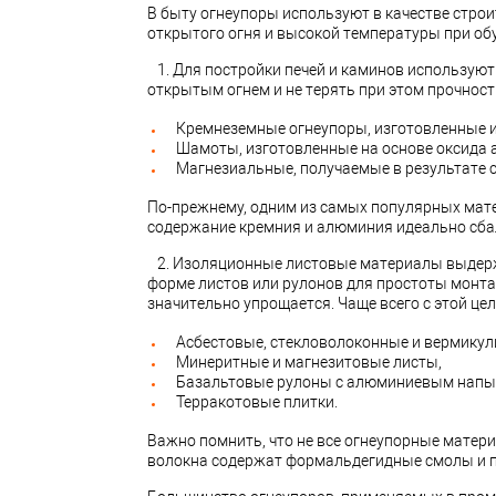
В быту огнеупоры используют в качестве стро
открытого огня и высокой температуры при об
1. Для постройки печей и каминов используют
открытым огнем и не терять при этом прочность
Кремнеземные огнеупоры, изготовленные и
Шамоты, изготовленные на основе оксида
Магнезиальные, получаемые в результате 
По-прежнему, одним из самых популярных мате
содержание кремния и алюминия идеально сба
2. Изоляционные листовые материалы выдержи
форме листов или рулонов для простоты монтаж
значительно упрощается. Чаще всего с этой це
Асбестовые, стекловолоконные и вермикул
Минеритные и магнезитовые листы,
Базальтовые рулоны с алюминиевым напы
Терракотовые плитки.
Важно помнить, что не все огнеупорные матер
волокна содержат формальдегидные смолы и п