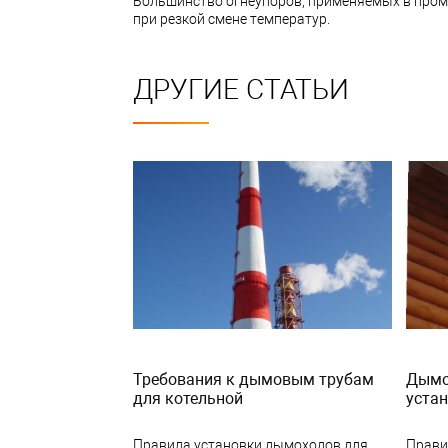
Большинство огнеупоров, применяемых в пром
при резкой смене температур.
ДРУГИЕ СТАТЬИ
Требования к дымовым трубам
Дымох
для котельной
уста
Правила установки дымоходов для
Прави