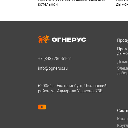
котельной.
дымох
Проду
Пром
дымо
+7 (343)
286-51-61
Дымо
info@ognerus.ru
Элем
добо
620054, г. Екатеринбург, Чкаловский
район, ул. Адмирала Ушакова, 73Б
Сист
Кана
Круг