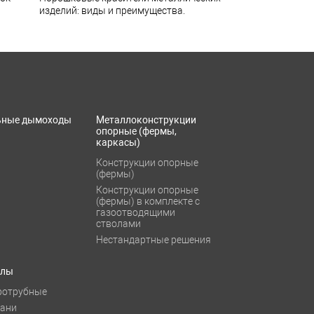
изделий: виды и преимущества.
ьные дымоходы
Металлоконструкции
опорные (фермы,
каркасы)
Конструкции опорные
(фермы)
Конструкции опорные
(фермы) в комплекте с
газоотводящими
стволами
Нестандартные решения
тлы
ротрубные
бани