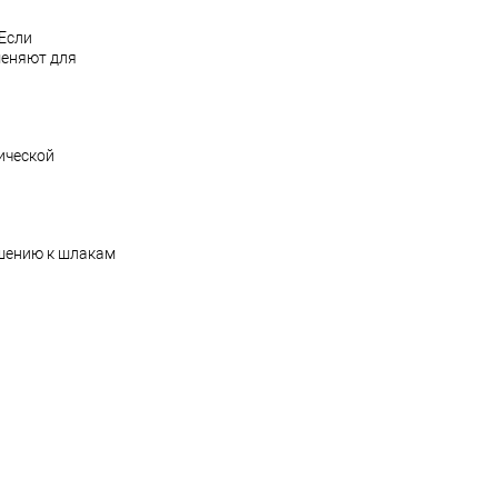
 Если
меняют для
ической
ошению к шлакам