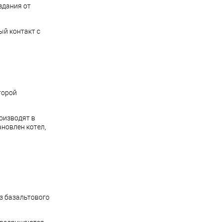
здания от
ый контакт с
торой
оизводят в
ановлен котел,
з базальтового