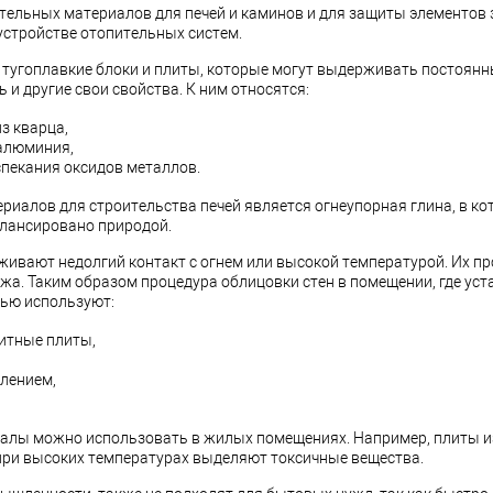
ительных материалов для печей и каминов и для защиты элементов 
устройстве отопительных систем.
 тугоплавкие блоки и плиты, которые могут выдерживать постоянн
 и другие свои свойства. К ним относятся:
з кварца,
 алюминия,
спекания оксидов металлов.
риалов для строительства печей является огнеупорная глина, в ко
лансировано природой.
вают недолгий контакт с огнем или высокой температурой. Их пр
а. Таким образом процедура облицовки стен в помещении, где уст
лью используют:
итные плиты,
лением,
иалы можно использовать в жилых помещениях. Например, плиты и
ри высоких температурах выделяют токсичные вещества.