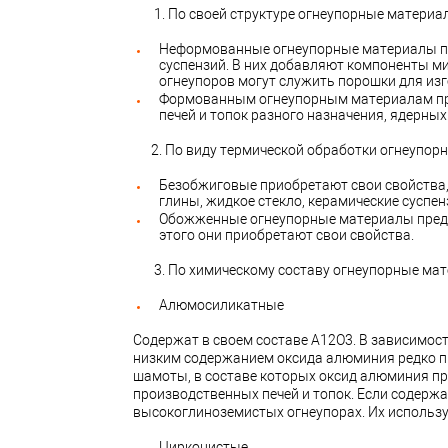
1. По своей структуре огнеупорные материал
Неформованные огнеупорные материалы про
суспензий. В них добавляют компоненты 
огнеупоров могут служить порошки для изг
Формованным огнеупорным материалам при
печей и топок разного назначения, ядерных
2. По виду термической обработки огнеупор
Безобжиговые приобретают свои свойства,
глины, жидкое стекло, керамические суспен
Обожженные огнеупорные материалы предаю
этого они приобретают свои свойства.
3. По химическому составу огнеупорные мат
Алюмосиликатные
Содержат в своем составе А12О3. В зависимос
низким содержанием оксида алюминия редко пр
шамоты, в составе которых оксид алюминия при
производственных печей и топок. Если содерж
высокоглиноземистых огнеупорах. Их использ
Цирконистые