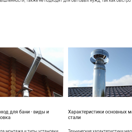
ышленности, также не подходят для бытовых нужд, так как быстр
од для бани - виды и
Характеристики основных м
новка
стали
ла монтажа и типы установки
Технические характеристики ма