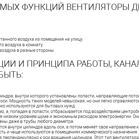
ЕМЫХ ФУНКЦИЙ ВЕНТИЛЯТОРЫ Д
анного воздуха из помещения на улицу.
о воздуха в комнату.
воздуха в разные стороны.
ЦИИ И ПРИНЦИПА РАБОТЫ, КАН
БЫТЬ:
линдра, внутри которого установлены лопасти, направляющие пото
оси. Мощность таких моделей невысокая, но они легко справляютс
ко используются для бытовых нужд.
мо, а, попадая в лопасти, отбрасывается под воздействием центро
ся низким уровнем шума и экономным расходом электроэнергии. Он
ены даже в трубы любого диаметра.
тся внутри цилиндра вдоль оси, а потом меняет свое направление к
ть и чаще используются в помещениях коммерческого назначения.
 перпендикулярно к оси вращения цилиндра. Этот тип вентиляторо