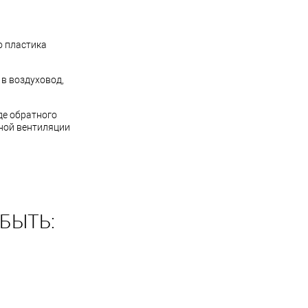
о пластика
 в воздуховод,
де обратного
жной вентиляции
БЫТЬ: