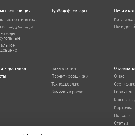
емы вентиляции
Турбодефлекторы
Печи и ко
льные вентиляторы
Котлы жа
лые воздуховоды
Печи для 
уховоды
оугольные
ральное
удование
а и доставка
База знаний
О компан
кты
Проектировщикам
О нас
Техподдержка
Сертифик
Заявка на расчет
Гарантии
Как стать
Карточка 
Новости
Статьи