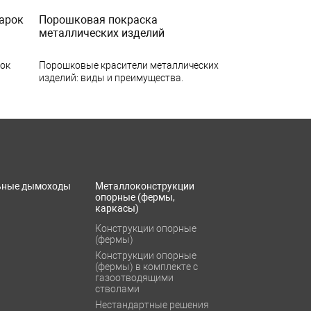
арок
Порошковая покраска
металлических изделий
рок
Порошковые красители металлических
изделий: виды и преимущества.
ьные дымоходы
Металлоконструкции
опорные (фермы,
каркасы)
Конструкции опорные
(фермы)
Конструкции опорные
(фермы) в комплекте с
газоотводящими
стволами
Нестандартные решения