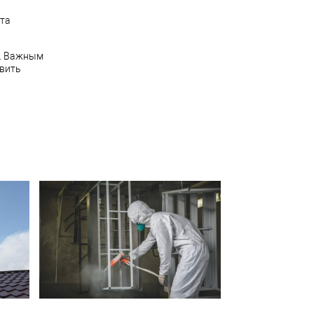
Эта
а. Важным
овить