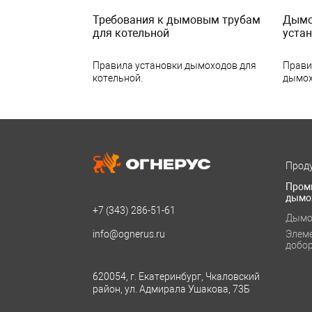
Требования к дымовым трубам
Дымох
для котельной
уста
Правила установки дымоходов для
Прави
котельной.
дымох
Проду
Пром
дымо
+7 (343)
286-51-61
Дымо
info@ognerus.ru
Элем
добо
620054, г. Екатеринбург, Чкаловский
район, ул. Адмирала Ушакова, 73Б