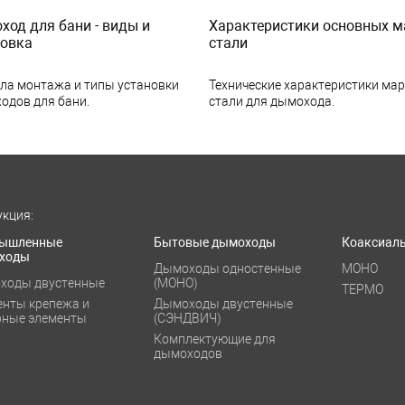
од для бани - виды и
Характеристики основных м
новка
стали
ла монтажа и типы установки
Технические характеристики ма
одов для бани.
стали для дымохода.
кция:
ышленные
Бытовые дымоходы
Коаксиал
ходы
Дымоходы одностенные
МОНО
ходы двустенные
(МОНО)
ТЕРМО
енты крепежа и
Дымоходы двустенные
рные элементы
(СЭНДВИЧ)
Комплектующие для
дымоходов