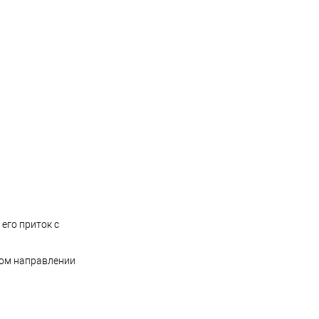
его приток с
ном направлении