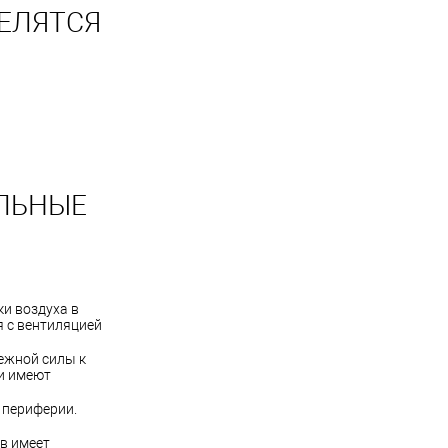
ЕЛЯТСЯ
АЛЬНЫЕ
ки воздуха в
я с вентиляцией
бежной силы к
и имеют
 периферии.
в имеет