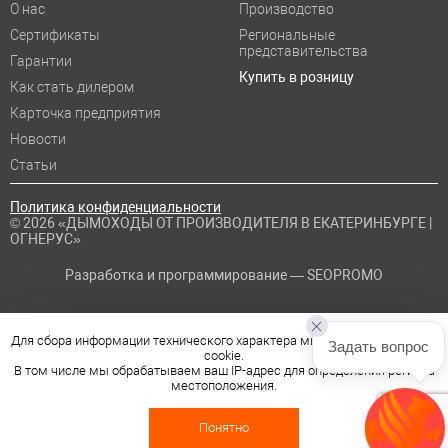
О нас
Производство
Сертификаты
Региональные
представительства
Гарантии
Купить в розницу
Как стать дилером
Карточка предприятия
Новости
Статьи
Политика конфиденциальности
© 2026 «ДЫМОХОДЫ ОТ ПРОИЗВОДИТЕЛЯ В ЕКАТЕРИНБУРГЕ |
ОГНЕРУС»
Разработка и программирование —
SEOPROMO
Для сбора информации технического характера мы используем файлы
Задать вопрос
cookie.
В том числе мы обрабатываем ваш IP-адрес для определения региона
местоположения.
Понятно